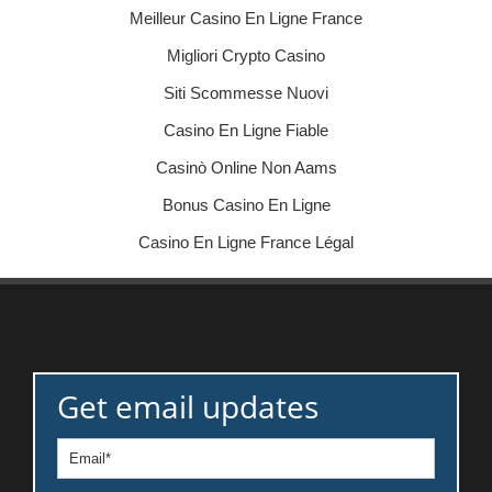
Meilleur Casino En Ligne France
Migliori Crypto Casino
Siti Scommesse Nuovi
Casino En Ligne Fiable
Casinò Online Non Aams
Bonus Casino En Ligne
Casino En Ligne France Légal
Get email updates