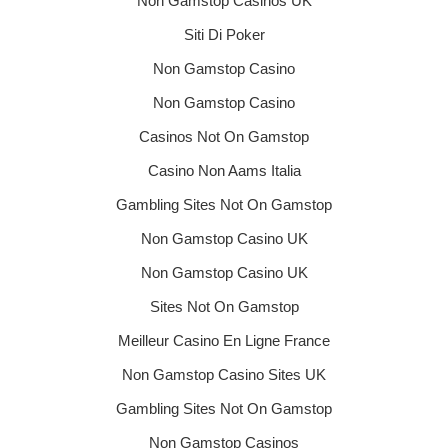
Non Gamstop Casinos UK
Siti Di Poker
Non Gamstop Casino
Non Gamstop Casino
Casinos Not On Gamstop
Casino Non Aams Italia
Gambling Sites Not On Gamstop
Non Gamstop Casino UK
Non Gamstop Casino UK
Sites Not On Gamstop
Meilleur Casino En Ligne France
Non Gamstop Casino Sites UK
Gambling Sites Not On Gamstop
Non Gamstop Casinos