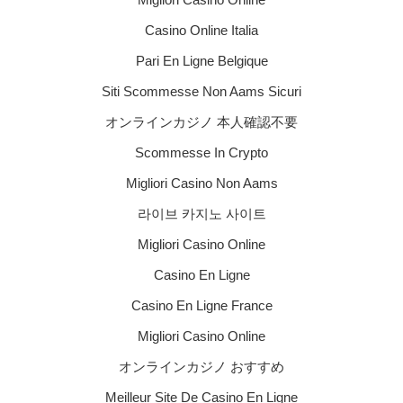
Casino Online Italia
Pari En Ligne Belgique
Siti Scommesse Non Aams Sicuri
オンラインカジノ 本人確認不要
Scommesse In Crypto
Migliori Casino Non Aams
라이브 카지노 사이트
Migliori Casino Online
Casino En Ligne
Casino En Ligne France
Migliori Casino Online
オンラインカジノ おすすめ
Meilleur Site De Casino En Ligne