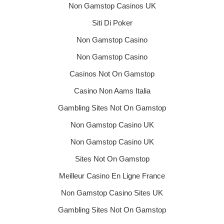
Non Gamstop Casinos UK
Siti Di Poker
Non Gamstop Casino
Non Gamstop Casino
Casinos Not On Gamstop
Casino Non Aams Italia
Gambling Sites Not On Gamstop
Non Gamstop Casino UK
Non Gamstop Casino UK
Sites Not On Gamstop
Meilleur Casino En Ligne France
Non Gamstop Casino Sites UK
Gambling Sites Not On Gamstop